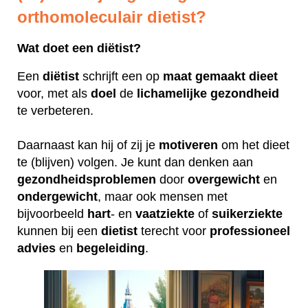
orthomoleculair dietist?
Wat doet een diëtist?
Een
diëtist
schrijft een op
maat
gemaakt
dieet
voor, met als
doel
de
lichamelijke
gezondheid
te verbeteren.
Daarnaast kan hij of zij je
motiveren
om het dieet
te (blijven) volgen. Je kunt dan denken aan
gezondheidsproblemen
door
overgewicht
en
ondergewicht
, maar ook mensen met
bijvoorbeeld
hart
- en
vaatziekte
of
suikerziekte
kunnen bij een
dietist
terecht voor
professioneel
advies
en
begeleiding
.