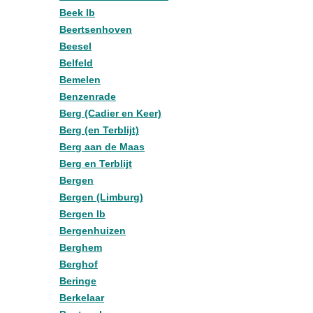
Beek lb
Beertsenhoven
Beesel
Belfeld
Bemelen
Benzenrade
Berg (Cadier en Keer)
Berg (en Terblijt)
Berg aan de Maas
Berg en Terblijt
Bergen
Bergen (Limburg)
Bergen lb
Bergenhuizen
Berghem
Berghof
Beringe
Berkelaar