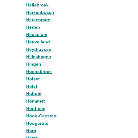
Hellebroek
Herkenbosch
Herkenrade
Herten
Heukelom
Heuvelland
Heythuysen
Hilleshagen
Hingen
Hoensbroek
Holset
Holst
Holtum
Hommert
Honthem
Hoog-Caestert
Hoogcruts
Horn