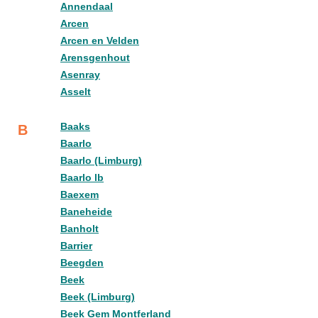
Annendaal
Arcen
Arcen en Velden
Arensgenhout
Asenray
Asselt
Baaks
B
Baarlo
Baarlo (Limburg)
Baarlo lb
Baexem
Baneheide
Banholt
Barrier
Beegden
Beek
Beek (Limburg)
Beek Gem Montferland