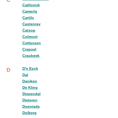
C
Californië
Camerig
Cartils
Castenray
Catsop
Colmont
Cottessen
Crapoel
Craubeek
D'n Esch
D
Dal
Daniken
De Kling
Diependal
Dieteren
Doenrade
Dolberg