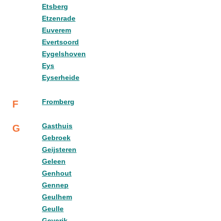
Etsberg
Etzenrade
Euverem
Evertsoord
Eygelshoven
Eys
Eyserheide
Fromberg
F
Gasthuis
G
Gebroek
Geijsteren
Geleen
Genhout
Gennep
Geulhem
Geulle
Geverik