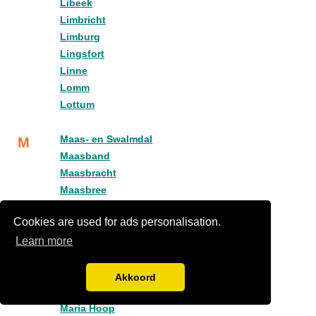
Libeek
Limbricht
Limburg
Lingsfort
Linne
Lomm
Lottum
Maas- en Swalmdal
M
Maasband
Maasbracht
Maasbree
Maasgouw
Cookies are used for ads personalisation.
Maastricht
Learn more
Maastricht Airport
Maastricht-Airport
Mamelis
Akkoord
Margraten
Maria Hoop