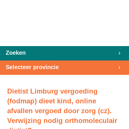
Zoeken
Selecteer provincie
Dietist Limburg vergoeding
(fodmap) dieet kind, online
afvallen vergoed door zorg (cz).
Verwijzing nodig orthomoleculair