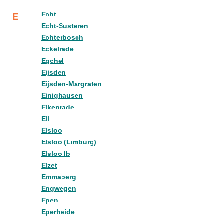
Echt
E
Echt-Susteren
Echterbosch
Eckelrade
Egchel
Eijsden
Eijsden-Margraten
Einighausen
Elkenrade
Ell
Elsloo
Elsloo (Limburg)
Elsloo lb
Elzet
Emmaberg
Engwegen
Epen
Eperheide