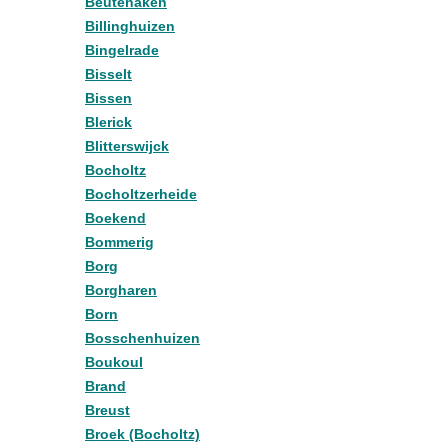
Beutenaken
Billinghuizen
Bingelrade
Bisselt
Bissen
Blerick
Blitterswijck
Bocholtz
Bocholtzerheide
Boekend
Bommerig
Borg
Borgharen
Born
Bosschenhuizen
Boukoul
Brand
Breust
Broek (Bocholtz)