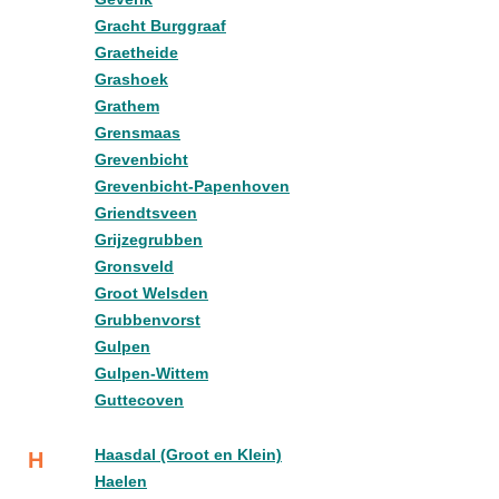
Gracht Burggraaf
Graetheide
Grashoek
Grathem
Grensmaas
Grevenbicht
Grevenbicht-Papenhoven
Griendtsveen
Grijzegrubben
Gronsveld
Groot Welsden
Grubbenvorst
Gulpen
Gulpen-Wittem
Guttecoven
Haasdal (Groot en Klein)
H
Haelen