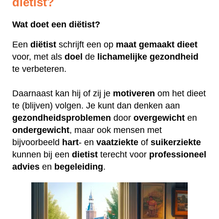
dietist?
Wat doet een diëtist?
Een
diëtist
schrijft een op
maat
gemaakt
dieet
voor, met als
doel
de
lichamelijke
gezondheid
te verbeteren.
Daarnaast kan hij of zij je
motiveren
om het dieet
te (blijven) volgen. Je kunt dan denken aan
gezondheidsproblemen
door
overgewicht
en
ondergewicht
, maar ook mensen met
bijvoorbeeld
hart
- en
vaatziekte
of
suikerziekte
kunnen bij een
dietist
terecht voor
professioneel
advies
en
begeleiding
.