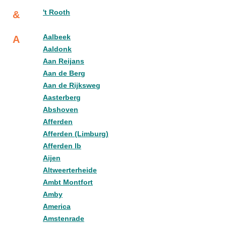
't Rooth
&
Aalbeek
A
Aaldonk
Aan Reijans
Aan de Berg
Aan de Rijksweg
Aasterberg
Abshoven
Afferden
Afferden (Limburg)
Afferden lb
Aijen
Altweerterheide
Ambt Montfort
Amby
America
Amstenrade