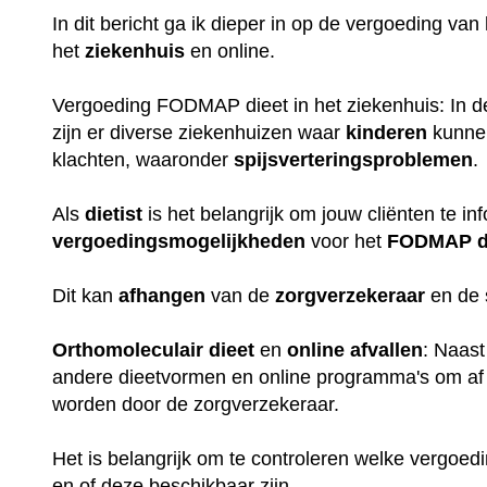
In dit bericht ga ik dieper in op de vergoeding van
het
ziekenhuis
en online.
Vergoeding FODMAP dieet in het ziekenhuis: In de
zijn er diverse ziekenhuizen waar
kinderen
kunne
klachten, waaronder
spijsverteringsproblemen
.
Als
dietist
is het belangrijk om jouw cliënten te i
vergoedingsmogelijkheden
voor het
FODMAP
d
Dit kan
afhangen
van de
zorgverzekeraar
en de s
Orthomoleculair
dieet
en
online
afvallen
: Naast
andere dieetvormen en online programma's om af 
worden door de zorgverzekeraar.
Het is belangrijk om te controleren welke vergoe
en of deze beschikbaar zijn.