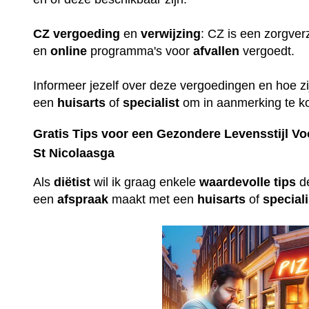
CZ
vergoeding
en
verwijzing
: CZ is een zorgver
en
online
programma's voor
afvallen
vergoedt.
Informeer jezelf over deze vergoedingen en hoe zi
een
huisarts
of
specialist
om in aanmerking te 
Gratis Tips voor een Gezondere Levensstijl Vo
St Nicolaasga
Als
diëtist
wil ik graag enkele
waardevolle
tips
de
een
afspraak
maakt met een
huisarts
of
speciali