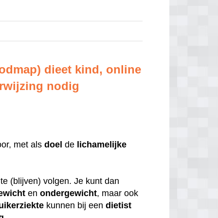
fodmap) dieet kind, online
erwijzing nodig
or, met als
doel
de
lichamelijke
te (blijven) volgen. Je kunt dan
ewicht
en
ondergewicht
, maar ook
uikerziekte
kunnen bij een
dietist
g
.