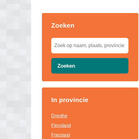
Zoeken
Zoeken
In provincie
Drenthe
Flevoland
Friesland