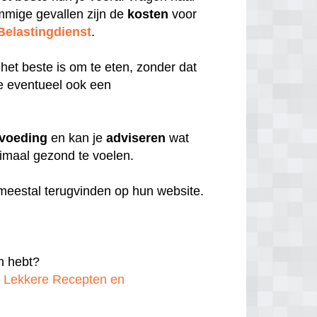
mmige gevallen zijn de
kosten
voor
Belastingdienst
.
 het beste is om te eten, zonder dat
je eventueel ook een
voeding
en kan je
adviseren
wat
timaal gezond te voelen.
meestal terugvinden op hun website.
an hebt?
f Lekkere Recepten en