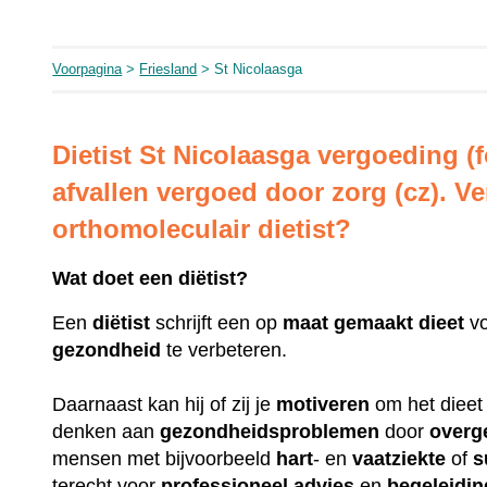
Voorpagina
>
Friesland
> St Nicolaasga
Dietist St Nicolaasga vergoeding (
afvallen vergoed door zorg (cz). V
orthomoleculair dietist?
Wat doet een diëtist?
Een
diëtist
schrijft een op
maat
gemaakt
dieet
vo
gezondheid
te verbeteren.
Daarnaast kan hij of zij je
motiveren
om het dieet 
denken aan
gezondheidsproblemen
door
overg
mensen met bijvoorbeeld
hart
- en
vaatziekte
of
s
terecht voor
professioneel
advies
en
begeleidin