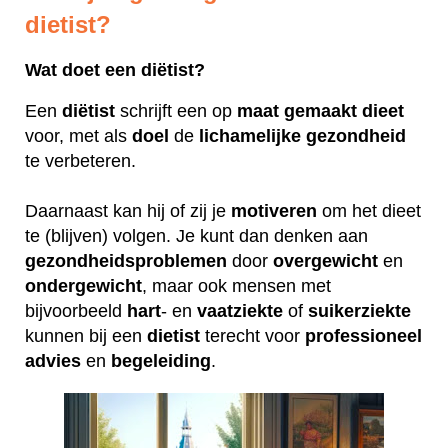
dietist?
Wat doet een diëtist?
Een
diëtist
schrijft een op
maat
gemaakt
dieet
voor, met als
doel
de
lichamelijke
gezondheid
te verbeteren.
Daarnaast kan hij of zij je
motiveren
om het dieet
te (blijven) volgen. Je kunt dan denken aan
gezondheidsproblemen
door
overgewicht
en
ondergewicht
, maar ook mensen met
bijvoorbeeld
hart
- en
vaatziekte
of
suikerziekte
kunnen bij een
dietist
terecht voor
professioneel
advies
en
begeleiding
.